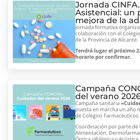
Jornada CINFA.
Asistencial: un
mejora de la ad
través del SPD
Jornada formativa organiz
colaboración con el Colegio
de la Provincia de Alicante.
Tendrá lugar el próximo 2
horario por confirmar.
Campaña CONG
del verano 202
Campaña sanitaria
«Cuidad
puesta en marcha un año m
de Colegios Farmacéuticos.
Coordinación por parte de 
Alimentación, Dermofarmaci
Óptica oftálmica y Acústic