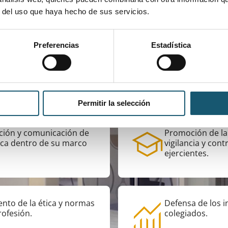
r del uso que haya hecho de sus servicios.
No hay eventos
para este día
Preferencias
Estadística
ones del colegio ante sus s
Permitir la selección
ción y comunicación de
Promoción de la
ica dentro de su marco
vigilancia y cont
ejercientes.
ento de la ética y normas
Defensa de los i
rofesión.
colegiados.