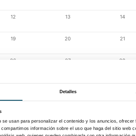
12
13
14
19
20
21
26
27
28
2
3
4
Detalles
s
b se usan para personalizar el contenido y los anuncios, ofrecer
s, compartimos información sobre el uso que haga del sitio web 
 análisis web, quienes pueden combinarla con otra información q