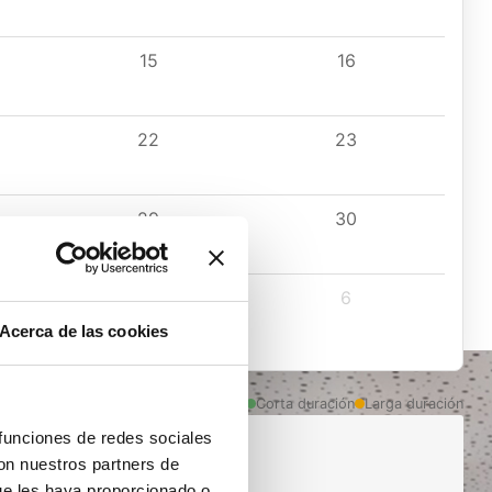
15
16
22
23
29
30
5
6
Acerca de las cookies
Corta duración
Larga duración
 funciones de redes sociales
con nuestros partners de
ue les haya proporcionado o