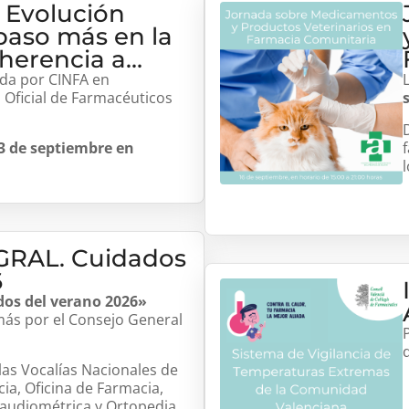
 Evolución
 paso más en la
herencia a
ada por CINFA en
 Oficial de Farmacéuticos
3 de septiembre en
RAL. Cuidados
6
os del verano 2026»
ás por el Consejo General
las Vocalías Nacionales de
a, Oficina de Farmacia,
a audiométrica y Ortopedia
.