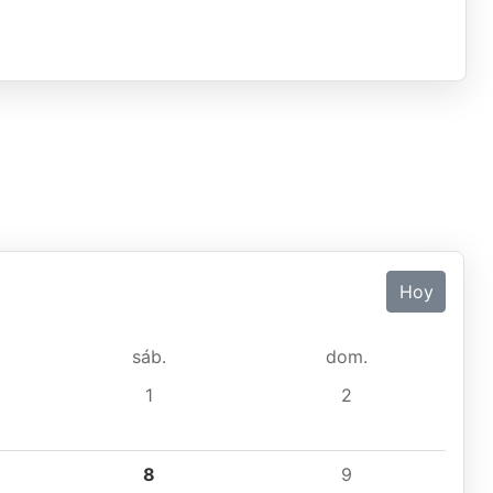
Hoy
sáb.
dom.
1
2
8
9