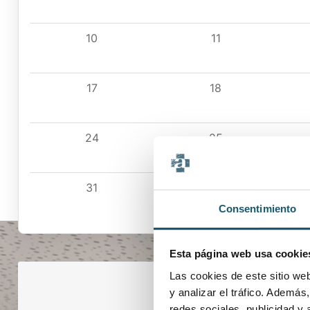
10
11
17
18
24
25
31
1
Consentimiento
Esta página web usa cookie
Las cookies de este sitio we
y analizar el tráfico. Ademá
redes sociales, publicidad y