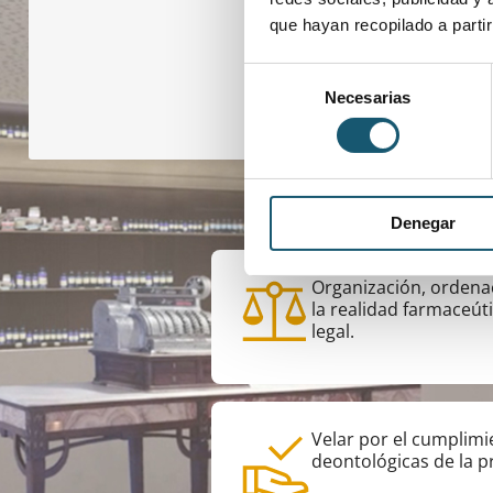
que hayan recopilado a parti
Selección
Necesarias
de
consentimiento
Funci
Denegar
Organización, ordena
la realidad farmaceút
legal.
Velar por el cumplimi
deontológicas de la p