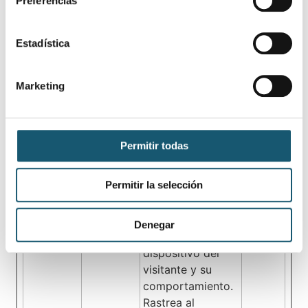
Preferencias
de la web.
_cltk
Microsoft
Registra datos
Sesión
Estadística
estadísticos del
comportamiento
del visitante en la
Marketing
web. Esto se
utiliza para
análisis internos
Permitir todas
por el operador
de la web.
Permitir la selección
_ga
Google
Se utiliza para
2 años
enviar datos a
Google Analytics
Denegar
sobre el
dispositivo del
visitante y su
comportamiento.
Rastrea al