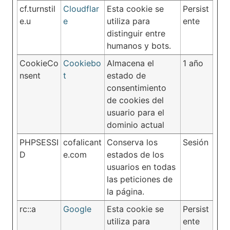
cf.turnstil
Cloudflar
Esta cookie se
Persist
e.u
e
utiliza para
ente
distinguir entre
humanos y bots.
CookieCo
Cookiebo
Almacena el
1 año
nsent
t
estado de
consentimiento
de cookies del
usuario para el
dominio actual
PHPSESSI
cofalicant
Conserva los
Sesión
D
e.com
estados de los
usuarios en todas
las peticiones de
la página.
rc::a
Google
Esta cookie se
Persist
utiliza para
ente