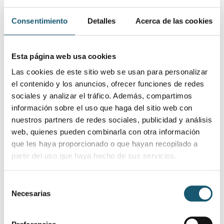
la navegación y el
comportamiento
Consentimiento
Detalles
Acerca de las cookies
del usuario - Esto
se usa para
Esta página web usa cookies
recopilar informes
estadísticos y
Las cookies de este sitio web se usan para personalizar
mapas térmicos
el contenido y los anuncios, ofrecer funciones de redes
para el
sociales y analizar el tráfico. Además, compartimos
propietario de la
información sobre el uso que haga del sitio web con
web.
nuestros partners de redes sociales, publicidad y análisis
web, quienes pueden combinarla con otra información
_clsk
Microsoft
Registra datos
1 día
que les haya proporcionado o que hayan recopilado a
estadísticos del
partir del uso que haya hecho de sus servicios.
comportamiento
del visitante en la
web. Esto se
Selección
utiliza para
Necesarias
de
análisis internos
consentimiento
por el operador