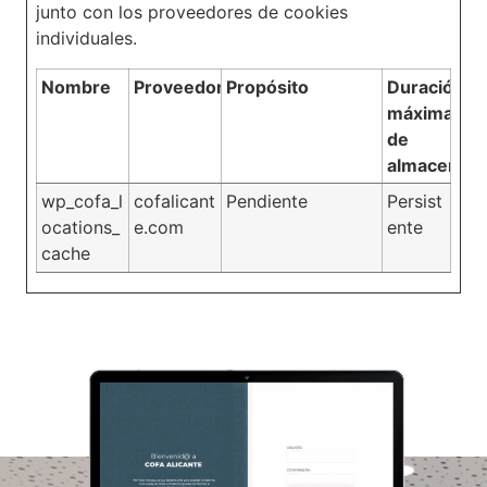
junto con los proveedores de cookies
individuales.
Nombre
Proveedor
Propósito
Duración
máxima
de
almacenam
wp_cofa_l
cofalicant
Pendiente
Persist
ocations_
e.com
ente
cache