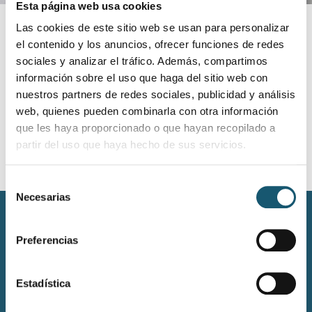
Esta página web usa cookies
La solicitud de calibraciones deberá
Las cookies de este sitio web se usan para personalizar
realizarse a través del formulario 41
el contenido y los anuncios, ofrecer funciones de redes
de la Ventanilla Única
sociales y analizar el tráfico. Además, compartimos
información sobre el uso que haga del sitio web con
nuestros partners de redes sociales, publicidad y análisis
Solicitar calibración
web, quienes pueden combinarla con otra información
que les haya proporcionado o que hayan recopilado a
partir del uso que haya hecho de sus servicios.
Selección
Necesarias
de
consentimiento
Preferencias
Estadística
Contacto