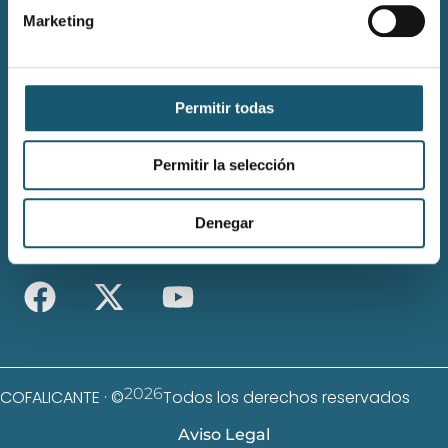
Marketing
Email
cofalicante@cofalicante.com
Atención telefónica de 08:00 a 20:00 h
965 123 123
Permitir todas
Dirección
Jorge Juan 8 · 03002 · Alicante
Permitir la selección
Horario
L-V 08:00 a 17:00
Denegar
Síguenos
2026
COFALICANTE · ©
Todos los derechos reservados
Aviso Legal