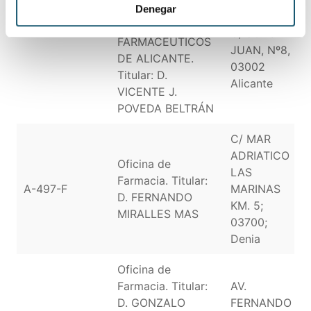
COLEGIO OFICIAL
Denegar
DE
C/ JORGE
FARMACÉUTICOS
JUAN, Nº8,
DE ALICANTE.
03002
Titular: D.
Alicante
VICENTE J.
POVEDA BELTRÁN
C/ MAR
ADRIATICO
Oficina de
LAS
Farmacia. Titular:
A-497-F
MARINAS
D. FERNANDO
KM. 5;
MIRALLES MAS
03700;
Denia
Oficina de
Farmacia. Titular:
AV.
D. GONZALO
FERNANDO