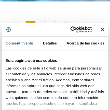
Mostrando
1
a
10
de
16
«
‹
1
2
›
»
Mostrar:
Consentimiento
Detalles
Acerca de las cookies
Nº de Registro
⇵
Entidad autorizada
⇵
Dirección
⇵
Servicio de
Esta página web usa cookies
farmacia. USP
HOSPITAL SAN
Las cookies de este sitio web se usan para personalizar
JAIME S.A.U
PARTIDA
el contenido y los anuncios, ofrecer funciones de redes
(Hospital
DE LA
sociales y analizar el tráfico. Además, compartimos
A-18-SF
Quironsalud
LOMA, S/N
información sobre el uso que haga del sitio web con
Torrevieja)
03184
nuestros partners de redes sociales, publicidad y análisis
Farmacéutico
Torrevieja
web, quienes pueden combinarla con otra información
Responsable: Juan
que les haya proporcionado o que hayan recopilado a
Carlos Ruiz
partir del uso que haya hecho de sus servicios.