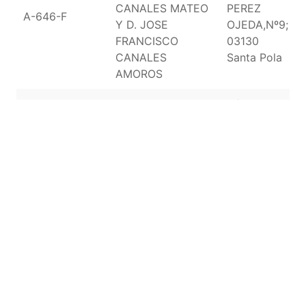
CANALES MATEO
PEREZ
A-646-F
Y D. JOSE
OJEDA,Nº9;
FRANCISCO
03130
CANALES
Santa Pola
AMOROS
C/ GARCIA
ANDREU,
Oficina de
Nº44 ESQ.
Farmacia. Titular:
A-318-F
C/ CATED.
D. DAVID JOSÉ
SOLER,
LLORET PAJARES
Nº16;03007
Alicante
AV. PADRE
Oficina de
ESPLA,
Farmacia. Titular:
A-196-F
Nº35;
D. JUAN MIGUEL
03013
POL YANGUAS
Alicante