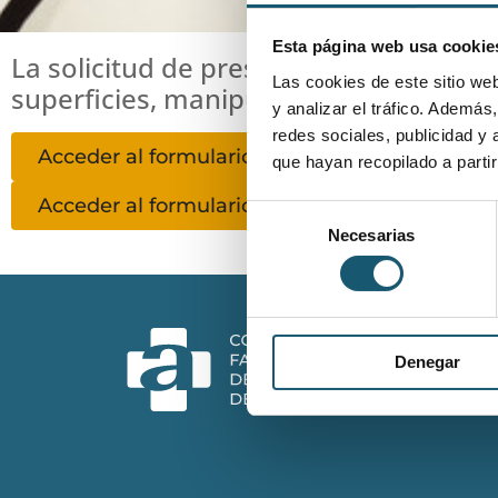
Esta página web usa cookie
La solicitud de presupuestos deberá re
Las cookies de este sitio we
superficies, manipuladores y calibraci
y analizar el tráfico. Ademá
redes sociales, publicidad y
Acceder al formulario 41
que hayan recopilado a parti
Acceder al formulario 42
Selección
Necesarias
de
consentimiento
Denegar