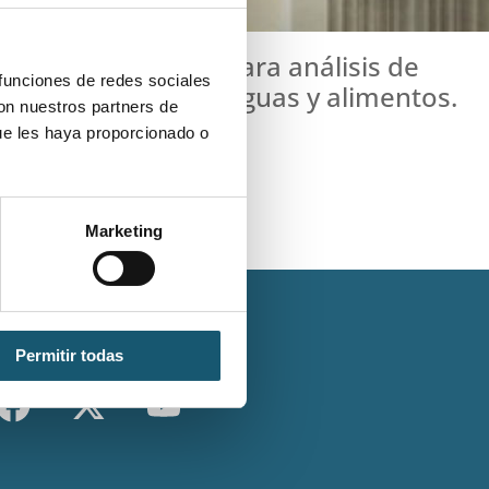
a Ventanilla Única para análisis de
 funciones de redes sociales
o de analíticas de aguas y alimentos.
con nuestros partners de
ue les haya proporcionado o
Marketing
Síguenos
Permitir todas