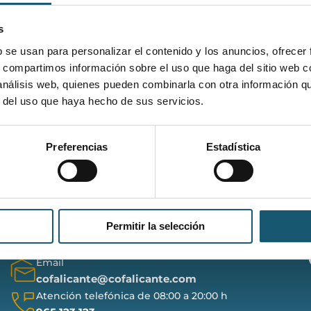
s
alizarse a través del formulario 41 de l
b se usan para personalizar el contenido y los anuncios, ofrecer
ones y el formulario 42 para presupuest
s, compartimos información sobre el uso que haga del sitio web 
 análisis web, quienes pueden combinarla con otra información q
r del uso que haya hecho de sus servicios.
Preferencias
Estadística
Contacto
Permitir la selección
Email
cofalicante@cofalicante.com
Atención telefónica de 08:00 a 20:00 h