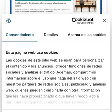
Consentimiento
Detalles
Acerca de las cookies
Artículo Correo Farmacéutico.
La Diputación de Alicante
subvencionará a las farmacias
Esta página web usa cookies
rurales
Las cookies de este sitio web se usan para personalizar
el contenido y los anuncios, ofrecer funciones de redes
sociales y analizar el tráfico. Además, compartimos
información sobre el uso que haga del sitio web con
nuestros partners de redes sociales, publicidad y análisis
web, quienes pueden combinarla con otra información
que les haya proporcionado o que hayan recopilado a
partir del uso que haya hecho de sus servicios.