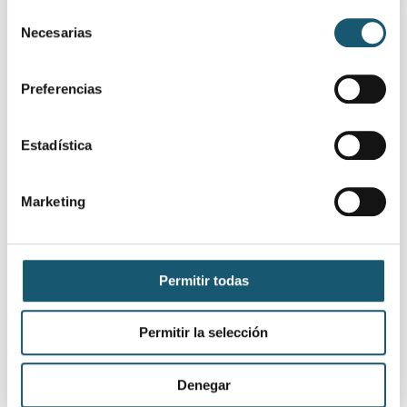
Selección
Necesarias
de
consentimiento
Preferencias
Estadística
Entrevista a D. Andrés García
Mongars, Presidente del
Marketing
Colegio Oficial de
Farmacéuticos de la Provincia
de Alicante
Permitir todas
Permitir la selección
Denegar