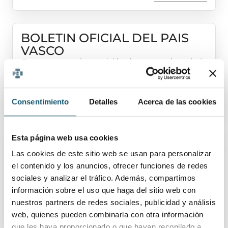
BOLETIN OFICIAL DEL PAIS
VASCO
Concurso para la provisión de puesto de trabajo
de jefe/a de servicio sanitario de Laboratorio de
Análisis Clínicos
Ver detalles
Consentimiento
Detalles
Acerca de las cookies
Esta página web usa cookies
BOLETÍN OFICIAL DE
ARAGÓN
Las cookies de este sitio web se usan para personalizar
el contenido y los anuncios, ofrecer funciones de redes
Plazas fijas de Facultativo Especialista en
Farmacia Hospitalaria, mediante turno libre y de
sociales y analizar el tráfico. Además, compartimos
discapacidad.
información sobre el uso que haga del sitio web con
nuestros partners de redes sociales, publicidad y análisis
Ver detalles
web, quienes pueden combinarla con otra información
que les haya proporcionado o que hayan recopilado a