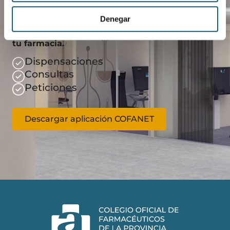
Descarga COFANET
Denegar
Gestiona de manera más eficaz el día a día de
tu farmacia.
Dispensaciones
Consultas
Peticiones
Descargar aplicación COFANET