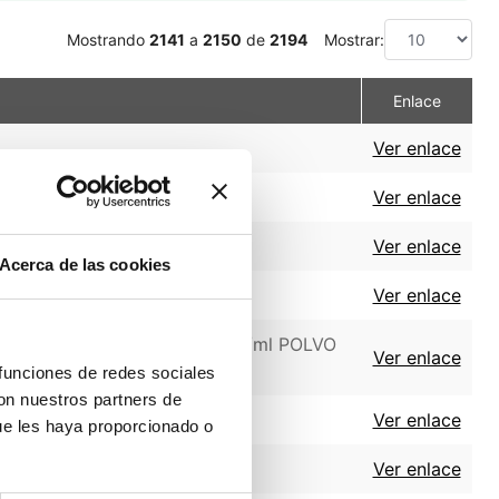
Mostrando
2141
a
2150
de
2194
Mostrar:
Enlace
Ver enlace
Ver enlace
Ver enlace
Acerca de las cookies
olvente
Ver enlace
 del medicamento ZELDOX 20 mg/ml POLVO
Ver enlace
 funciones de redes sociales
con nuestros partners de
mbre de 2020
Ver enlace
ue les haya proporcionado o
ebrero de 2021
Ver enlace