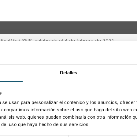
 REvalMed SNS, celebrada el 4 de febrero de 2021
 REvalMed SNS, celebrada el 15 de diciembre de 2020
 REvalMed SNS, celebrada el 17 de noviembre de 2020
Detalles
PARA SOLUCION INYECTABLE , 1 vial + 1 ampolla de dis
s
idad en las ampollas de disolvente incluidas en un lote
TABLE
b se usan para personalizar el contenido y los anuncios, ofrecer
s, compartimos información sobre el uso que haga del sitio web 
EMPS sobre medicamentos de uso humano del mes de dicie
 análisis web, quienes pueden combinarla con otra información q
r del uso que haya hecho de sus servicios.
mité de Medicamentos de Uso Humano, celebrada el 16 de f