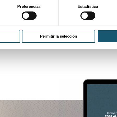
º R_04/2021
Preferencias
Estadística
l de liberación de lotes para medicamentos inmunológicos ve
 de reacciones adversas a medicamentos por medios electr
Permitir la selección