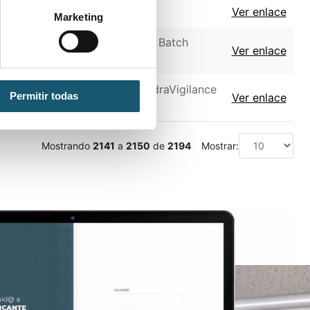
Ver enlace
Marketing
terinarios (O.B.P.R.: Official Batch
Ver enlace
ónicos a la base de datos EudraVigilance
Permitir todas
Ver enlace
Mostrando
2141
a
2150
de
2194
Mostrar: