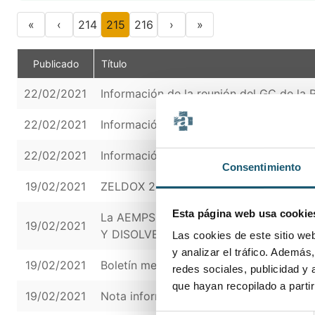
«
‹
214
215
216
›
»
Publicado
Título
22/02/2021
Información de la reunión del GC de la
22/02/2021
Información de la reunión del GC de la
22/02/2021
Información de la reunión del GC de la
Consentimiento
19/02/2021
ZELDOX 20 mg/ml POLVO Y DISOLVENTE 
Esta página web usa cookie
La AEMPS informa de un defecto de cal
19/02/2021
Y DISOLVENTE PARA SOLUCION INYEC
Las cookies de este sitio we
y analizar el tráfico. Ademá
19/02/2021
Boletín mensual de seguridad de la A
redes sociales, publicidad y
que hayan recopilado a parti
19/02/2021
Nota informativa de la reunión del Co