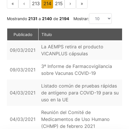
«
‹
213
214
215
›
»
Mostrando
2131
a
2140
de
2194
Mostrar:
Publicado
Título
La AEMPS retira el producto
09/03/2021
V
VICANPLUS cápsulas
3º Informe de Farmacovigilancia
09/03/2021
V
sobre Vacunas COVID-19
Listado común de pruebas rápidas
04/03/2021
de antígeno para COVID-19 para su
V
uso en la UE
Reunión del Comité de
04/03/2021
Medicamentos de Uso Humano
V
(CHMP) de febrero 2021