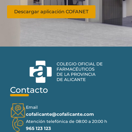
Descargar aplicación COFANET
Contacto
Email
cofalicante@cofalicante.com
Atención telefónica de 08:00 a 20:00 h
965 123 123