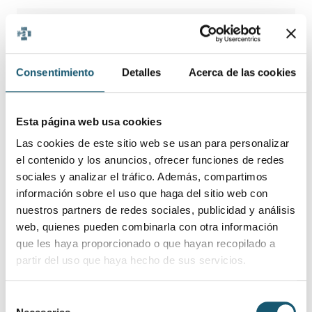
Nota informativa de la reunión del
Comité de Medicamentos
04/03/2021
V
Veterinarios, celebrada el 3 de
Consentimiento
Detalles
Acerca de las cookies
marzo de 2021
La EMA publica la versión 2 de la
02/03/2021
guía de Implementación EU IDMP
V
Esta página web usa cookies
2.0
Las cookies de este sitio web se usan para personalizar
el contenido y los anuncios, ofrecer funciones de redes
La AEMPS actualiza la información
sociales y analizar el tráfico. Además, compartimos
sobre el cese de utilización de
información sobre el uso que haga del sitio web con
02/03/2021
determinados adaptadores para
V
nuestros partners de redes sociales, publicidad y análisis
línea móvil 4G LATITUDE(TM)
web, quienes pueden combinarla con otra información
MIMIC
que les haya proporcionado o que hayan recopilado a
partir del uso que haya hecho de sus servicios.
Información inicial de las XV
Jornadas de Inspección
Selección
Farmacéutica: programa, formato
26/02/2021
V