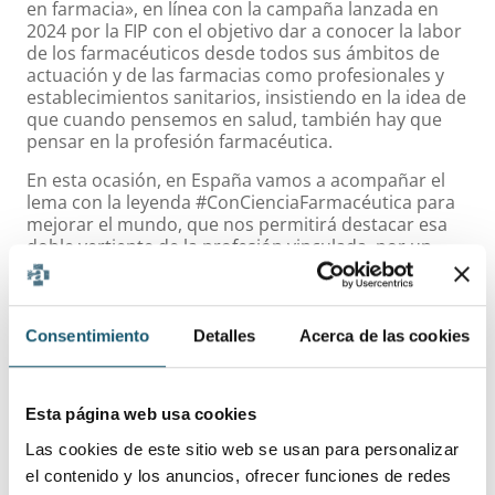
en farmacia», en línea con la campaña lanzada en
2024 por la FIP con el objetivo dar a conocer la labor
de los farmacéuticos desde todos sus ámbitos de
actuación y de las farmacias como profesionales y
establecimientos sanitarios, insistiendo en la idea de
que cuando pensemos en salud, también hay que
pensar en la profesión farmacéutica.
En esta ocasión, en España vamos a acompañar el
lema con la leyenda #ConCienciaFarmacéutica para
mejorar el mundo, que nos permitirá destacar esa
doble vertiente de la profesión vinculada, por un
lado, a la ciencia farmacéutica y, por otra, a la
creciente labor social que desarrolla.
Desde FIP recuerdan como países de todo el mundo
Consentimiento
Detalles
Acerca de las cookies
siguen enfrentándose a nuevos retos complejos e
interconectados, desde la resistencia a los
antimicrobianos y el acceso a la atención sanitaria
hasta el cambio climático y las dificultades
Esta página web usa cookies
financieras. Un horizonte en el que reforzar los
Las cookies de este sitio web se usan para personalizar
sistemas sanitarios con la aportación de los
el contenido y los anuncios, ofrecer funciones de redes
profesionales sigue siendo una preocupación.