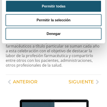
en las farmacias hospitalarias, los análisis clínicos, la
Permitir todas
salud pública, la industria y la distribución
farmacéutica, la óptica y acústica, la alimentación, la
dermofarmacia, la ortopedia o la docencia; todos y
Permitir la selección
cada uno responden a las necesidades de los
pacientes.
Denegar
Organizaciones de todo el mundo, entre ellas el
Consejo General, Colegios de Farmacéuticos y
farmacéuticos a título particular se suman cada año
a esta celebración con el objetivo de destacar la
labor de la profesión farmacéutica y compartirlo
entre otros con los pacientes, administraciones,
otros profesionales de la salud.
ANTERIOR
SIGUIENTE