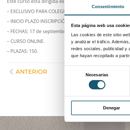
Este curso está dirigida exclusivamente a colegiados y se
Consentimiento
– EXCLUSIVO PARA COLEGIADOS.
– INICIO PLAZO INSCRIPCIÓN: 2 de septiembre de 2025
Esta página web usa cookie
– FECHAS: 17 de septiembre – 17 de diciembre 2025
Las cookies de este sitio we
– CURSO ONLINE.
y analizar el tráfico. Ademá
redes sociales, publicidad y
– PLAZAS: 150.
que hayan recopilado a parti
Selección
ANTERIOR
Necesarias
de
consentimiento
Denegar