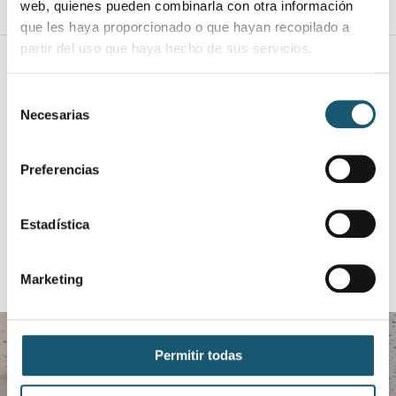
web, quienes pueden combinarla con otra información
que les haya proporcionado o que hayan recopilado a
partir del uso que haya hecho de sus servicios.
Otros datos de
Interés
Selección
Necesarias
de
Carné de conducir:
Situación laboral:
consentimiento
si
En paro
Informática:
Preferencias
curso de ofimática
Estadística
Marketing
Permitir todas