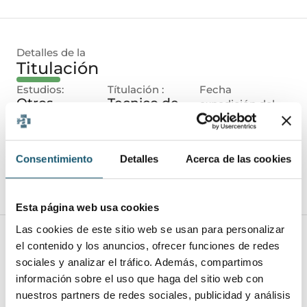
Detalles de la
Titulación
Estudios:
Títulación :
Fecha
Otros
Tecnico de
expedición del
Farmacia y
título:
Parafarmacia
13/06/2026
Experiencia:
Consentimiento
Detalles
Acerca de las cookies
8 años de experiencia en atencion al
cliente
Esta página web usa cookies
Las cookies de este sitio web se usan para personalizar
el contenido y los anuncios, ofrecer funciones de redes
Nivel de
Idiomas
sociales y analizar el tráfico. Además, compartimos
información sobre el uso que haga del sitio web con
Valenciano:
Inglés:
Francés:
nuestros partners de redes sociales, publicidad y análisis
Nivel bajo
Nivel bajo
No especifica