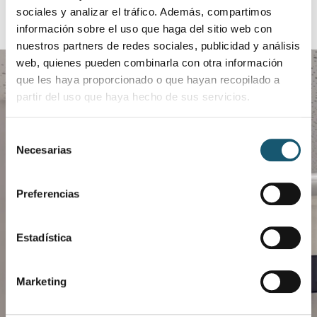
sociales y analizar el tráfico. Además, compartimos
información sobre el uso que haga del sitio web con
nuestros partners de redes sociales, publicidad y análisis
web, quienes pueden combinarla con otra información
que les haya proporcionado o que hayan recopilado a
partir del uso que haya hecho de sus servicios.
Selección
Necesarias
de
Descarga COFANET
consentimiento
Preferencias
Gestiona de manera más eficaz el día a día de
tu farmacia.
Estadística
Dispensaciones
Consultas
Peticiones
Marketing