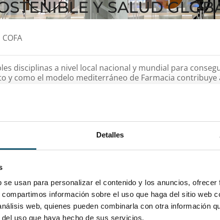
OSTENIBLE Y SALUD GLOB
o COFA
les disciplinas a nivel local nacional y mundial para consegu
pto y como el modelo mediterráneo de Farmacia contribuy
das sus etapas representan un riesgo para el medioambien
cepto de farmacontaminación y las medidas para hacerle fr
punto SIGRE.
Detalles
ENTREVISTA IN
s
b se usan para personalizar el contenido y los anuncios, ofrecer
s, compartimos información sobre el uso que haga del sitio web 
 análisis web, quienes pueden combinarla con otra información q
r del uso que haya hecho de sus servicios.