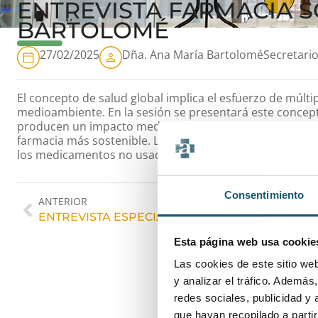
ENTREVISTA FARMACIA S
BARTOLOMÉ
27/02/2025
Dña. Ana María Bartolomé
Secretari
El concepto de salud global implica el esfuerzo de múltip
medioambiente. En la sesión se presentará este conce
producen un impacto medioambiental y prácticamente to
farmacia más sostenible. Los ponentes abordarán el con
los medicamentos no usados o caducados a través del 
Consentimiento
ANTERIOR
ENTREVISTA ESPECIAL DANA 2024
Esta página web usa cookie
Las cookies de este sitio we
y analizar el tráfico. Ademá
redes sociales, publicidad y
que hayan recopilado a parti