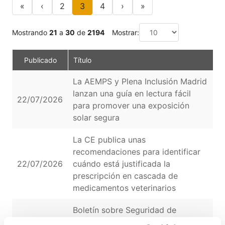
«
‹
2
3
4
›
»
Mostrando
21
a
30
de
2194
Mostrar:
Publicado
Título
La AEMPS y Plena Inclusión Madrid
lanzan una guía en lectura fácil
22/07/2026
V
para promover una exposición
solar segura
La CE publica unas
recomendaciones para identificar
22/07/2026
cuándo está justificada la
V
prescripción en cascada de
medicamentos veterinarios
Boletín sobre Seguridad de
22/07/2026
Medicamentos de Uso Humano.
V