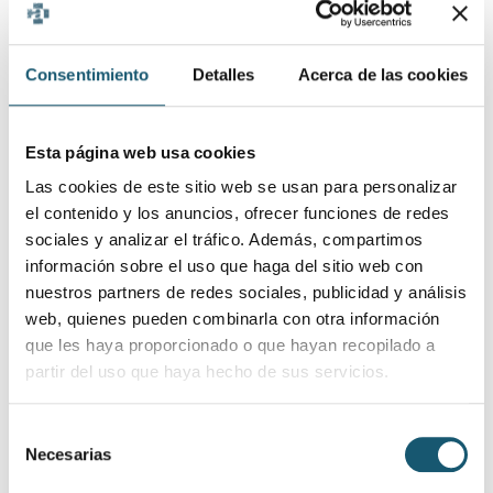
Mayo de 2026
Reunión del Comité de
Consentimiento
Detalles
Acerca de las cookies
22/07/2026
Medicamentos de Uso Humano de
V
junio de 2026
Esta página web usa cookies
Boletín del Comité de
Las cookies de este sitio web se usan para personalizar
21/07/2026
Medicamentos de Uso Humano.
V
el contenido y los anuncios, ofrecer funciones de redes
Junio de 2026
sociales y analizar el tráfico. Además, compartimos
información sobre el uso que haga del sitio web con
Boletín del Comité de
nuestros partners de redes sociales, publicidad y análisis
21/07/2026
Medicamentos de Uso Humano.
V
web, quienes pueden combinarla con otra información
Mayo de 2026
que les haya proporcionado o que hayan recopilado a
Boletín sobre Seguridad de
partir del uso que haya hecho de sus servicios.
21/07/2026
Medicamentos de Uso Humano.
V
Abril de 2026
Selección
Necesarias
de
Boletín sobre Medicamentos
consentimiento
21/07/2026
V