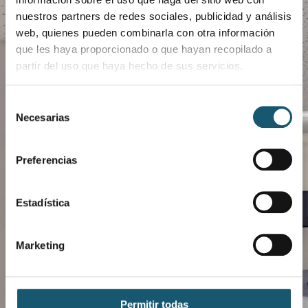
nuestros partners de redes sociales, publicidad y análisis
web, quienes pueden combinarla con otra información
que les haya proporcionado o que hayan recopilado a
partir del uso que haya hecho de sus servicios.
Descarga COFANET
Selección
Necesarias
de
consentimiento
Gestiona de manera más eficaz el día a día de
tu farmacia.
Preferencias
Dispensaciones
Consultas
Estadística
Peticiones
Marketing
Descargar aplicación COFANET
Permitir todas