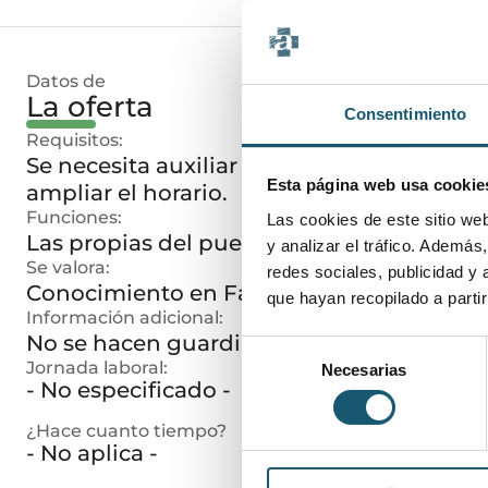
Datos de
La oferta
Consentimiento
Requisitos:
Se necesita auxiliar o técnico de farmaci
Esta página web usa cookie
ampliar el horario.
Funciones:
Las cookies de este sitio we
Las propias del puesto.
y analizar el tráfico. Ademá
Se valora:
redes sociales, publicidad y
Conocimiento en Farmatic.
que hayan recopilado a parti
Información adicional:
No se hacen guardias.
Selección
Jornada laboral:
Necesarias
de
- No especificado -
consentimiento
¿Hace cuanto tiempo?
- No aplica -