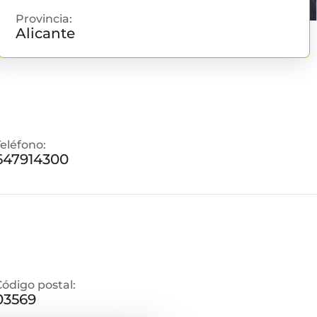
Provincia:
Alicante
Teléfono:
647914300
Código postal:
03569