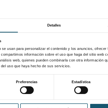
Detalles
a para cubrir dos tardes a la semana y los sá
s
b se usan para personalizar el contenido y los anuncios, ofrecer
s, compartimos información sobre el uso que haga del sitio web 
 análisis web, quienes pueden combinarla con otra información q
r del uso que haya hecho de sus servicios.
Puesto ofertado:
I
Preferencias
Estadística
- No especificado -