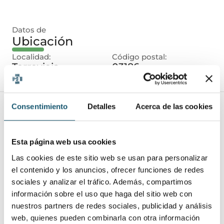
Datos de
Ubicación
Localidad:
Código postal:
Torrevieja
03186
Consentimiento
Detalles
Acerca de las cookies
Datos de
La oferta
Esta página web usa cookies
Requisitos:
Se busca técnico en Farmacia para cubrir
Las cookies de este sitio web se usan para personalizar
una baja.
el contenido y los anuncios, ofrecer funciones de redes
Funciones:
sociales y analizar el tráfico. Además, compartimos
Las propias del puesto.
información sobre el uso que haga del sitio web con
Se valora:
nuestros partners de redes sociales, publicidad y análisis
Idiomas.
web, quienes pueden combinarla con otra información