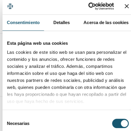
cursos de especialización en
suplementación y determinadas
patologías.
Consentimiento
Detalles
Acerca de las cookies
Esta página web usa cookies
Nivel de
Las cookies de este sitio web se usan para personalizar el
Idiomas
contenido y los anuncios, ofrecer funciones de redes
Valenciano:
Inglés:
Francés:
Otros
sociales y analizar el tráfico. Además, compartimos
Nivel alto
Nivel
Nivel
idiomas:
información sobre el uso que haga del sitio web con
medio
medio
Árabe
nuestros partners de redes sociales, publicidad y análisis
(nativo)
web, quienes pueden combinarla con otra información que
les haya proporcionado o que hayan recopilado a partir del
uso que haya hecho de sus servicios.
Otros datos de
Interés
Selección
Necesarias
de
Carné de conducir:
Situación laboral: