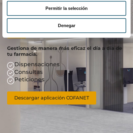
Permitir la selección
Denegar
Descarga COFANET
Gestiona de manera más eficaz el día a día de
tu farmacia.
Dispensaciones
Consultas
Peticiones
Descargar aplicación COFANET