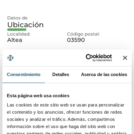
Datos de
Ubicación
Localidad:
Código postal:
Altea
03590
Datos de
Consentimiento
Detalles
Acerca de las cookies
La oferta
Requisitos:
Varias vacantes para largo plazo, no se
Esta página web usa cookies
buscan refuerzos temporales de verano
Las cookies de este sitio web se usan para personalizar
Funciones:
el contenido y los anuncios, ofrecer funciones de redes
Las propias del puesto
sociales y analizar el tráfico. Además, compartimos
Se valora:
información sobre el uso que haga del sitio web con
Experiencia
nuestros partners de redes sociales, publicidad y análisis