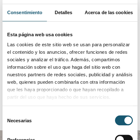
MAPA INTERACTIVO NIVEL DE RIESGO
Consentimiento
Detalles
Acerca de las cookies
Materiales divulgativos:
En este enlace puedes encontrar las infografías de la
Esta página web usa cookies
campaña disponibles para su difusión durante todo
el periodo estival.
ENLACE DESCARGA MATERIALES
Las cookies de este sitio web se usan para personalizar
el contenido y los anuncios, ofrecer funciones de redes
Materiales audiovisuales de la campaña y cartelería
sociales y analizar el tráfico. Además, compartimos
ENLACE MATERIALES
información sobre el uso que haga del sitio web con
nuestros partners de redes sociales, publicidad y análisis
ANTERIOR
SIGUIENTE
web, quienes pueden combinarla con otra información
que les haya proporcionado o que hayan recopilado a
partir del uso que haya hecho de sus servicios.
Selección
Necesarias
de
consentimiento
Preferencias