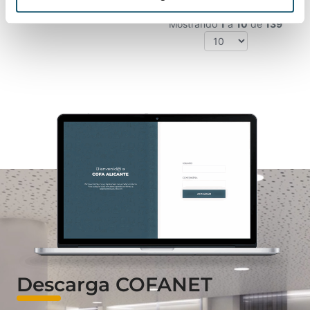
«
‹
1
2
3
›
»
Mostrando
1
a
10
de
139
Descarga COFANET