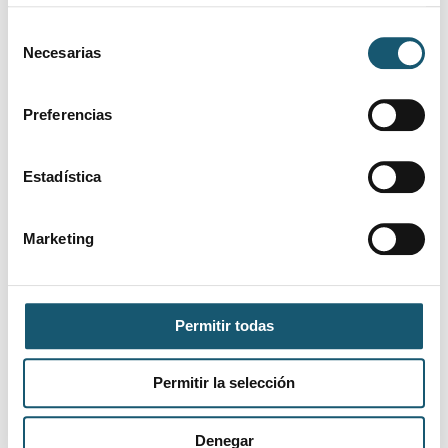
farma
Selección
TECNICO /
Necesarias
de
AUXILIAR DE
03/08/2026
Calp
consentimiento
FARMACIA CERCA
Preferencias
DE CALPE
Farmacéutico/a
Estadística
03/08/2026
Madrid
para farmacia en
Francia
Marketing
AUXILIAR/TÉCNIC
03/08/2026
Alicante/Alacant
ALICANTE para
fines de semana
Permitir todas
Farmacéutico/a
03/08/2026
Alicante/Alacant
para Alicante
Permitir la selección
ciudad
Denegar