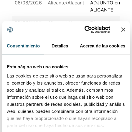
06/08/2026
Alicante/Alacant
ADJUNTO en
ALICANTE
05/08/2026
Alicante/Alacant
Técnico farmacia
Técnico/a de
La
Garantía de
Consentimiento
Detalles
Acerca de las cookies
05/08/2026
Villajoyosa/Vila
Calidad (QA)
Joiosa
GMP/Inglés alto
Esta página web usa cookies
FARMACEUTIC@S
Las cookies de este sitio web se usan para personalizar
Y/O TÉCNIC@S
05/08/2026
Benidorm
el contenido y los anuncios, ofrecer funciones de redes
PARA FARMACIA
sociales y analizar el tráfico. Además, compartimos
24H BENIDORM
información sobre el uso que haga del sitio web con
técnico de
nuestros partners de redes sociales, publicidad y análisis
desarrollo de
web, quienes pueden combinarla con otra información
04/08/2026
Elx/Elche
negocio –
que les haya proporcionado o que hayan recopilado a
nutraceúticos y
partir del uso que haya hecho de sus servicios.