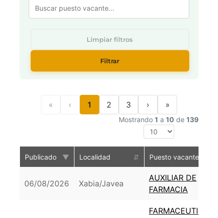
Limpiar filtros
Filtrar
«
‹
1
2
3
›
»
Mostrando
1
a
10
de
139
Publicado
▼
Localidad
⇵
Puesto vacante
AUXILIAR DE
06/08/2026
Xabia/Javea
FARMACIA
FARMACEUTICO