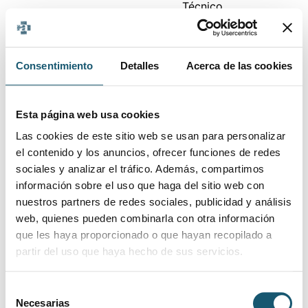
Técnico
05/08/2026
Elche
Farmacia y
Daniel
Parafarmacia
Consentimiento
Detalles
Acerca de las cookies
Tecnico
Auxiliar de
02/08/2026
Alicante
Angel
farmacia y
Esta página web usa cookies
parafarmacia
Las cookies de este sitio web se usan para personalizar
01/08/2026
Alicante
Farmacéutica
Noelia
el contenido y los anuncios, ofrecer funciones de redes
sociales y analizar el tráfico. Además, compartimos
31/07/2026
Torrevieja
Farmacia
LailA
información sobre el uso que haga del sitio web con
nuestros partners de redes sociales, publicidad y análisis
Auxiliar de
web, quienes pueden combinarla con otra información
30/07/2026
Muchamiel
farmacia y
Paola
que les haya proporcionado o que hayan recopilado a
parafarmacia
partir del uso que haya hecho de sus servicios.
Sant
Técnico de
Izan
29/07/2026
Vicent del
Selección
Farmacia
Nadal
Necesarias
Raspeig
de