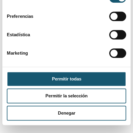
consentimiento
San
Tecnico en
Preferencias
Vicente
29/07/2026
farmacia y
Vanesa
Del
parafarmacia
Raspeig
Estadística
Técnico de
Marketing
29/07/2026
Alicante
farmacia y
Ainhoa
parafarmacia
GRADO EN
28/07/2026
ALCOY
Eva
Permitir todas
FARMACIA
Permitir la selección
«
‹
1
2
3
›
»
Mostrando
1
a
10
de
972
Denegar