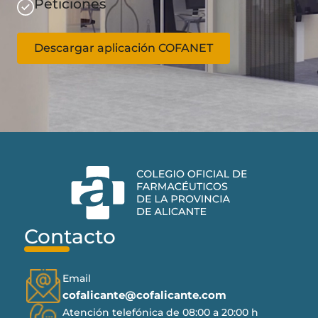
Peticiones
Descargar aplicación COFANET
Contacto
Email
cofalicante@cofalicante.com
Atención telefónica de 08:00 a 20:00 h