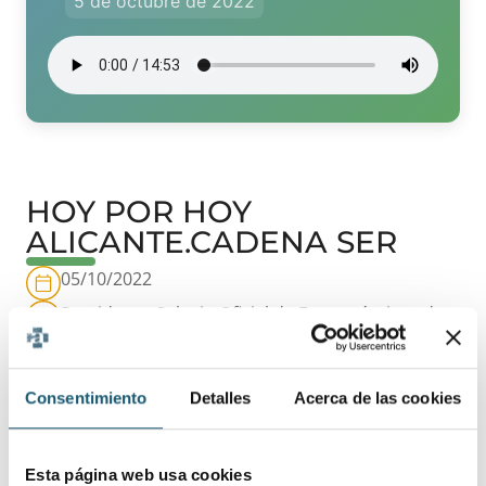
5 de octubre de 2022
HOY POR HOY
ALICANTE.CADENA SER
05/10/2022
Presidente Colegio Oficial de Farmacéuticos de
la Provincia de Alicante
Entrevista a D. Andrés García Mongars con motivo
Consentimiento
Detalles
Acerca de las cookies
del día mundial de la farmacia
Esta página web usa cookies