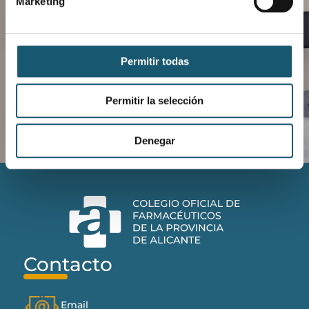
Marketing
Dispensaciones
Consultas
Peticiones
Permitir todas
Descargar aplicación COFANET
Permitir la selección
Denegar
Contacto
Email