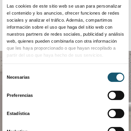
ANTERIOR
SIGUIENTE
Las cookies de este sitio web se usan para personalizar
ENTREVISTA CADENA SER. DÍA MUNDIAL DEL FARMACÉUTICO 2023
ENTREVISTA RADIO UMH. DONACIÓN MEDICAMENTOS
el contenido y los anuncios, ofrecer funciones de redes
sociales y analizar el tráfico. Además, compartimos
información sobre el uso que haga del sitio web con
nuestros partners de redes sociales, publicidad y análisis
web, quienes pueden combinarla con otra información
que les haya proporcionado o que hayan recopilado a
partir del uso que haya hecho de sus servicios.
Selección
Necesarias
de
consentimiento
Preferencias
Descarga COFANET
Estadística
Gestiona de manera más eficaz el día a día de
tu farmacia.