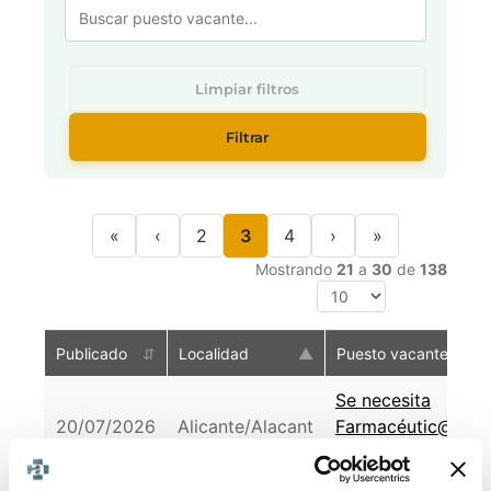
Limpiar filtros
Filtrar
«
‹
2
3
4
›
»
Mostrando
21
a
30
de
138
Publicado
⇵
Localidad
▲
Puesto vacante
Se necesita
20/07/2026
Alicante/Alacant
Farmacéutic@
Alicante capital