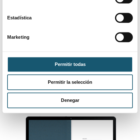
fines de semana
Estadística
05/08/2026
Alicante/Alacant
Técnico farmacia
FARMACEUTICO
Marketing
06/08/2026
Alicante/Alacant
ADJUNTO en
ALICANTE
Permitir todas
«
‹
2
3
4
›
»
Mostrando
21
a
30
de
138
Permitir la selección
Denegar