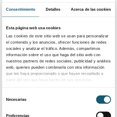
Licenciado
21/07/2026
Alicante/Alacant
Farmacia
Consentimiento
Detalles
Acerca de las cookies
Auxiliar/ Técnico d
28/07/2026
Alicante/Alacant
Farmacia
Esta página web usa cookies
Las cookies de este sitio web se usan para personalizar
Auxiliar / Técnico
29/07/2026
Alicante/Alacant
el contenido y los anuncios, ofrecer funciones de redes
con experiencia
sociales y analizar el tráfico. Además, compartimos
información sobre el uso que haga del sitio web con
FARMACEUTICA 
29/07/2026
Alicante/Alacant
nuestros partners de redes sociales, publicidad y análisis
Árabe ,Castellano
web, quienes pueden combinarla con otra información
30/07/2026
Alicante/Alacant
FARMACÉUTICO/A
que les haya proporcionado o que hayan recopilado a
partir del uso que haya hecho de sus servicios.
Farmacéutico/a
03/08/2026
Alicante/Alacant
para Alicante
Selección
ciudad
Necesarias
de
consentimiento
AUXILIAR/TÉCNIC
03/08/2026
Alicante/Alacant
ALICANTE para
Preferencias