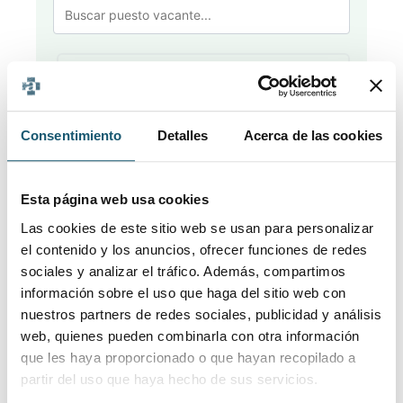
Limpiar filtros
Filtrar
Consentimiento
Detalles
Acerca de las cookies
Esta página web usa cookies
Publicado
▲
Localidad
⇵
Puesto vacante
⇵
Las cookies de este sitio web se usan para personalizar
el contenido y los anuncios, ofrecer funciones de redes
sociales y analizar el tráfico. Además, compartimos
información sobre el uso que haga del sitio web con
nuestros partners de redes sociales, publicidad y análisis
No se encontraron resultados
web, quienes pueden combinarla con otra información
No hay ofertas de empleo que coincidan con
que les haya proporcionado o que hayan recopilado a
los filtros aplicados.
partir del uso que haya hecho de sus servicios.
Intenta ajustar los criterios de búsqueda o