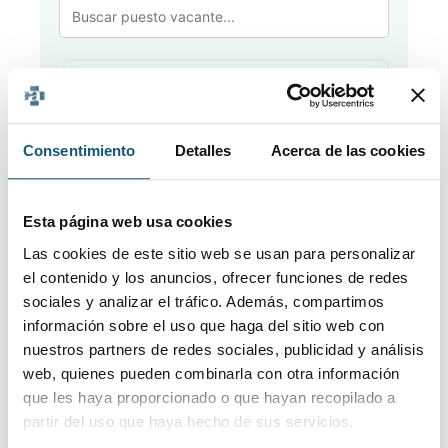
Limpiar filtros
Filtrar
Consentimiento
Detalles
Acerca de las cookies
Esta página web usa cookies
Publicado
▼
Localidad
⇵
Puesto vacante
⇵
Las cookies de este sitio web se usan para personalizar
el contenido y los anuncios, ofrecer funciones de redes
sociales y analizar el tráfico. Además, compartimos
información sobre el uso que haga del sitio web con
nuestros partners de redes sociales, publicidad y análisis
No se encontraron resultados
web, quienes pueden combinarla con otra información
No hay ofertas de empleo que coincidan con
que les haya proporcionado o que hayan recopilado a
los filtros aplicados.
partir del uso que haya hecho de sus servicios.
Intenta ajustar los criterios de búsqueda o