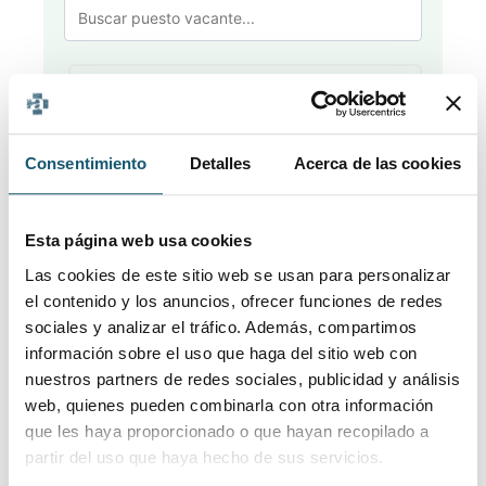
Limpiar filtros
Filtrar
Consentimiento
Detalles
Acerca de las cookies
Esta página web usa cookies
Publicado
⇵
Localidad
▼
Puesto vacante
⇵
Las cookies de este sitio web se usan para personalizar
el contenido y los anuncios, ofrecer funciones de redes
sociales y analizar el tráfico. Además, compartimos
información sobre el uso que haga del sitio web con
nuestros partners de redes sociales, publicidad y análisis
No se encontraron resultados
web, quienes pueden combinarla con otra información
No hay ofertas de empleo que coincidan con
que les haya proporcionado o que hayan recopilado a
los filtros aplicados.
partir del uso que haya hecho de sus servicios.
Intenta ajustar los criterios de búsqueda o