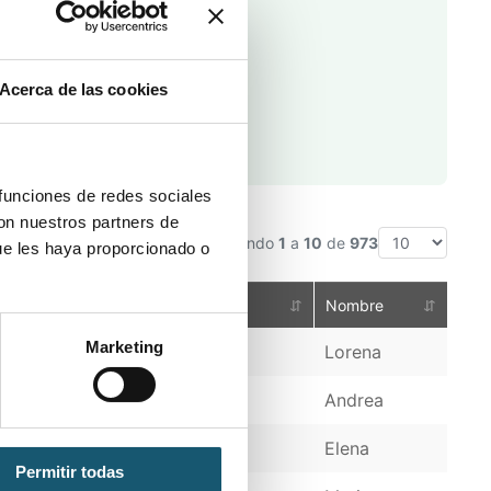
Acerca de las cookies
 funciones de redes sociales
con nuestros partners de
Mostrando
1
a
10
de
973
ue les haya proporcionado o
⇵
Nombre
⇵
Marketing
Lorena
Andrea
Elena
Permitir todas