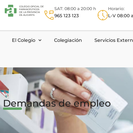
SAT: 08:00 a 20:00 h
Horario:
965 123 123
L-V 08:00 a
El Colegio
Colegiación
Servicios Exter
Demandas de empleo