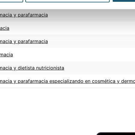
macia y parafarmacia
macia y parafarmacia
acia
macia y parafarmacia
rmacia
acia y dietista nutricionista
rmacia y parafarmacia especializando en cosmética y derm