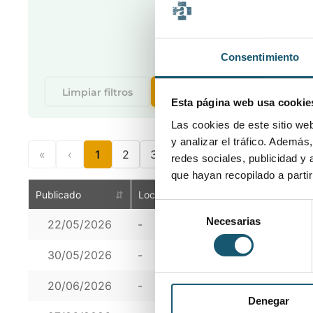
Consentimiento
Filtrar
Limpiar filtros
Esta página web usa cookie
Las cookies de este sitio we
y analizar el tráfico. Ademá
«
‹
1
2
3
›
»
redes sociales, publicidad y
que hayan recopilado a parti
Publicado
⇵
Localidad
▲
Titulación
Selección
Necesarias
22/05/2026
-
Auxiliar Técni
de
consentimiento
30/05/2026
-
Técnico en far
20/06/2026
-
Técnico en far
Denegar