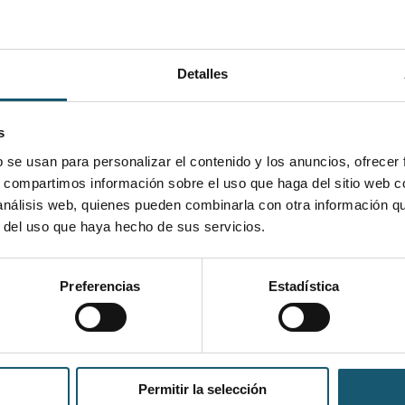
Detalles
s
b se usan para personalizar el contenido y los anuncios, ofrecer
s, compartimos información sobre el uso que haga del sitio web 
 análisis web, quienes pueden combinarla con otra información q
r del uso que haya hecho de sus servicios.
Preferencias
Estadística
co en Farmacia y Parafarmacia
macia
macia y parafarmacia
Permitir la selección